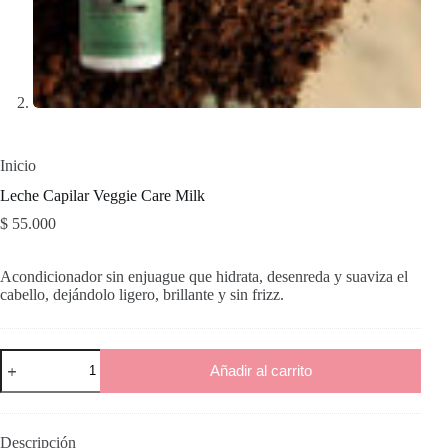
Inicio
Leche Capilar Veggie Care Milk
$
55.000
Acondicionador sin enjuague que hidrata, desenreda y suaviza el
cabello, dejándolo ligero, brillante y sin frizz.
Leche
Añadir al carrito
Capilar
Veggie
Care
Milk
cantidad
Descripción