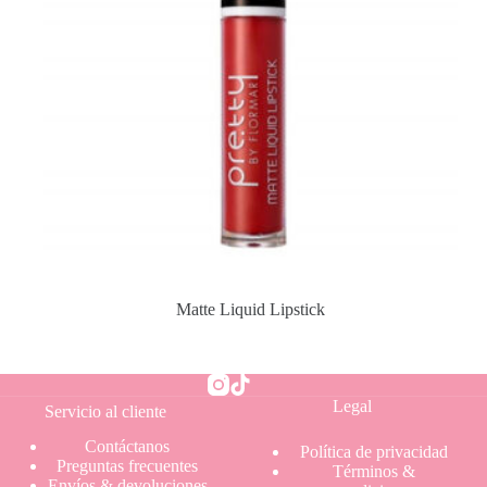
Matte Liquid Lipstick
Legal
Servicio al cliente
Contáctanos
Política
de privacidad
Preguntas frecuentes
Términos &
Envíos & devoluciones