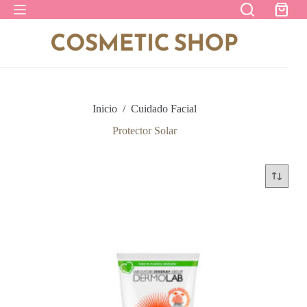
Saltar
Carro
al
de
contenido
compra
Inicio
/
Cuidado Facial
Protector Solar