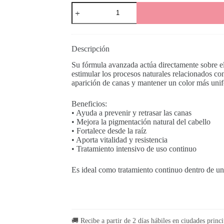
Locion
Capilar
Gh-
Reverse
cantidad
Descripción
Su fórmula avanzada actúa directamente sobre el
estimular los procesos naturales relacionados con
aparición de canas y mantener un color más uni
Beneficios:
• Ayuda a prevenir y retrasar las canas
• Mejora la pigmentación natural del cabello
• Fortalece desde la raíz
• Aporta vitalidad y resistencia
• Tratamiento intensivo de uso continuo
Es ideal como tratamiento continuo dentro de una
🚚 Recibe a partir de 2 días hábiles en ciudades princi