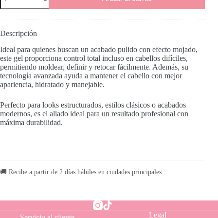
Man
X-
Strong
cantidad
Descripción
Ideal para quienes buscan un acabado pulido con efecto mojado,
este gel proporciona control total incluso en cabellos difíciles,
permitiendo moldear, definir y retocar fácilmente. Además, su
tecnología avanzada ayuda a mantener el cabello con mejor
apariencia, hidratado y manejable.
Perfecto para looks estructurados, estilos clásicos o acabados
modernos, es el aliado ideal para un resultado profesional con
máxima durabilidad.
🚚 Recibe a partir de 2 días hábiles en ciudades principales.
Legal
Servicio al cliente