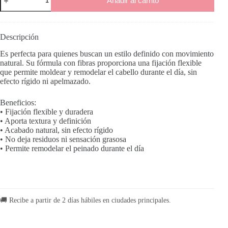
Añadir al carrito
Fiber
cantidad
Descripción
Es perfecta para quienes buscan un estilo definido con movimiento
natural. Su fórmula con fibras proporciona una fijación flexible
que permite moldear y remodelar el cabello durante el día, sin
efecto rígido ni apelmazado.
Beneficios:
• Fijación flexible y duradera
• Aporta textura y definición
• Acabado natural, sin efecto rígido
• No deja residuos ni sensación grasosa
• Permite remodelar el peinado durante el día
🚚 Recibe a partir de 2 días hábiles en ciudades principales.