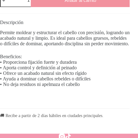
Añadir al carrito
Strong
cantidad
Descripción
Permite moldear y estructurar el cabello con precisión, logrando un
acabado natural y limpio. Es ideal para cabellos gruesos, rebeldes
o difíciles de dominar, aportando disciplina sin perder movimiento.
Beneficios:
• Proporciona fijación fuerte y duradera
• Aporta control y definición al peinado
• Ofrece un acabado natural sin efecto rígido
• Ayuda a dominar cabellos rebeldes o difíciles
• No deja residuos ni apelmaza el cabello
🚚 Recibe a partir de 2 días hábiles en ciudades principales.