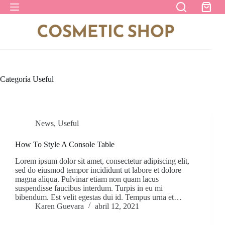
Saltar
Carro
al
de
contenido
compra
Categoría
Useful
News
,
Useful
How To Style A Console Table
Lorem ipsum dolor sit amet, consectetur adipiscing elit,
sed do eiusmod tempor incididunt ut labore et dolore
magna aliqua. Pulvinar etiam non quam lacus
suspendisse faucibus interdum. Turpis in eu mi
bibendum. Est velit egestas dui id. Tempus urna et…
Karen Guevara
abril 12, 2021