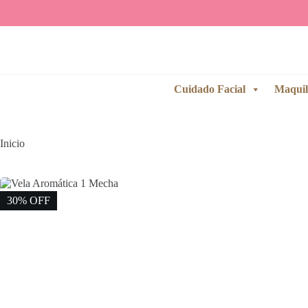
Saltar
al
contenido
Cuidado Facial
Maquil
Inicio
30% OFF