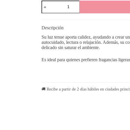
Vela
Aromática
1
Mecha
cantidad
Descripción
Su luz tenue aporta calidez, ayudando a crear u
autocuidado, lectura o relajación. Además, su c
delicado sin saturar el ambiente.
Es ideal para quienes prefieren fragancias ligera
🚚 Recibe a partir de 2 días hábiles en ciudades princi