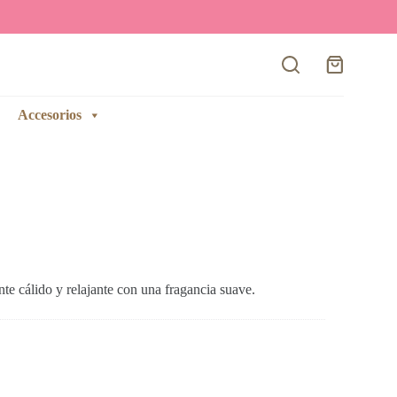
Carro
de
compra
Accesorios
e cálido y relajante con una fragancia suave.