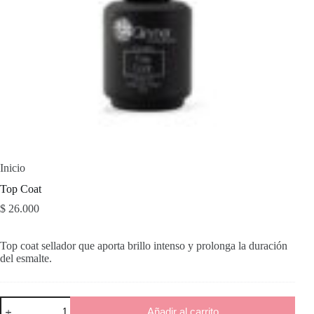
Inicio
Top Coat
$
26.000
Top coat sellador que aporta brillo intenso y prolonga la duración
del esmalte.
Top
Añadir al carrito
Coat