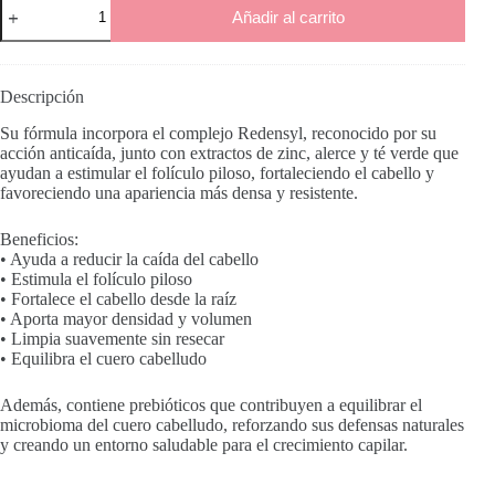
Shampoo
Añadir al carrito
Primaria
Stimolante
cantidad
Descripción
Su fórmula incorpora el complejo Redensyl, reconocido por su
acción anticaída, junto con extractos de zinc, alerce y té verde que
ayudan a estimular el folículo piloso, fortaleciendo el cabello y
favoreciendo una apariencia más densa y resistente.
Beneficios:
• Ayuda a reducir la caída del cabello
• Estimula el folículo piloso
• Fortalece el cabello desde la raíz
• Aporta mayor densidad y volumen
• Limpia suavemente sin resecar
• Equilibra el cuero cabelludo
Además, contiene prebióticos que contribuyen a equilibrar el
microbioma del cuero cabelludo, reforzando sus defensas naturales
y creando un entorno saludable para el crecimiento capilar.