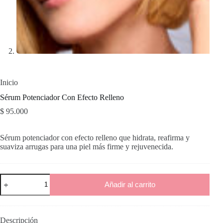
Inicio
Sérum Potenciador Con Efecto Relleno
$
95.000
Sérum potenciador con efecto relleno que hidrata, reafirma y
suaviza arrugas para una piel más firme y rejuvenecida.
Sérum
Añadir al carrito
Potenciador
Con
Efecto
Relleno
cantidad
Descripción