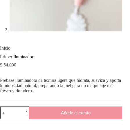
Inicio
Primer Iluminador
$
54.000
Prebase iluminadora de textura ligera que hidrata, suaviza y aporta
luminosidad natural, preparando la piel para un maquillaje más
fresco y duradero.
Primer
Añadir al carrito
Iluminador
cantidad