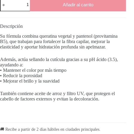
Mascarilla
Añadir al carrito
Re-
Animation
Pack
Ph
3.5
Descripción
cantidad
Su fórmula combina queratina vegetal y pantenol (provitamina
B5), que trabajan para fortalecer la fibra capilar, mejorar la
elasticidad y aportar hidratación profunda sin apelmazar.
Además, actúa sellando la cutícula gracias a su pH ácido (3.5),
ayudando a:
• Mantener el color por más tiempo
• Reducir la porosidad
• Mejorar el brillo y la suavidad
También contiene aceite de arroz y filtro UV, que protegen el
cabello de factores externos y evitan la decoloración.
🚚 Recibe a partir de 2 días hábiles en ciudades principales.