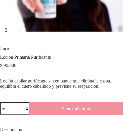
Inicio
Locion Primaria Purificante
$
90.000
Loción capilar purificante sin enjuague que elimina la caspa,
equilibra el cuero cabelludo y previene su reaparición.
Locion
Añadir al carrito
Primaria
Purificante
cantidad
Descripción