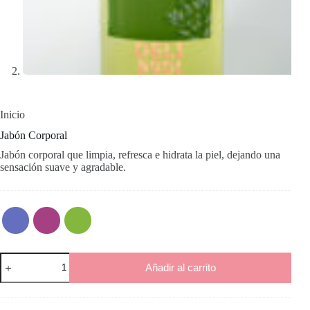
Inicio
Jabón Corporal
Jabón corporal que limpia, refresca e hidrata la piel, dejando una
sensación suave y agradable.
Jabón
Añadir al carrito
Corporal
cantidad