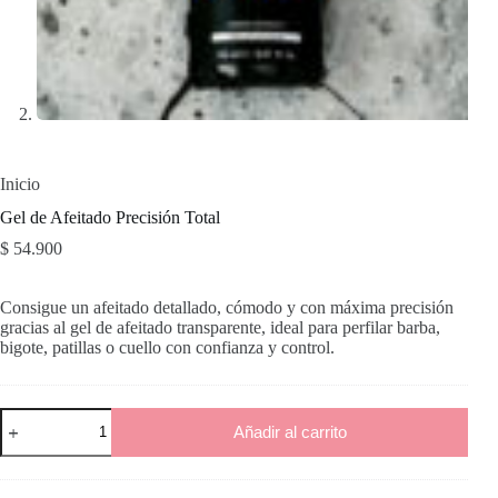
Inicio
Gel de Afeitado Precisión Total
$
54.900
Consigue un afeitado detallado, cómodo y con máxima precisión
gracias al gel de afeitado transparente, ideal para perfilar barba,
bigote, patillas o cuello con confianza y control.
Gel
Añadir al carrito
de
Afeitado
Precisión
Total