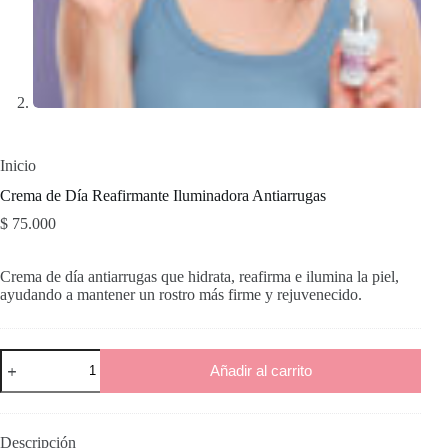
Inicio
Crema de Día Reafirmante Iluminadora Antiarrugas
$
75.000
Crema de día antiarrugas que hidrata, reafirma e ilumina la piel,
ayudando a mantener un rostro más firme y rejuvenecido.
Crema
Añadir al carrito
de
Día
Reafirmante
Iluminadora
Antiarrugas
Descripción