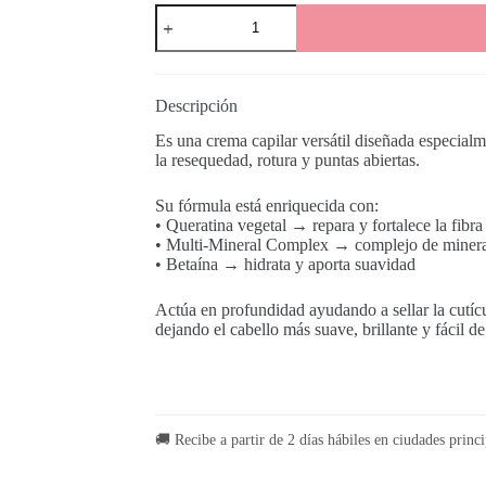
Crema
Capilar
Keratin
2
in
1
Descripción
cantidad
Es una crema capilar versátil diseñada especialm
la resequedad, rotura y puntas abiertas.
Su fórmula está enriquecida con:
• Queratina vegetal → repara y fortalece la fibra 
• Multi-Mineral Complex → complejo de minerale
• Betaína → hidrata y aporta suavidad
Actúa en profundidad ayudando a sellar la cutícu
dejando el cabello más suave, brillante y fácil d
🚚 Recibe a partir de 2 días hábiles en ciudades princi