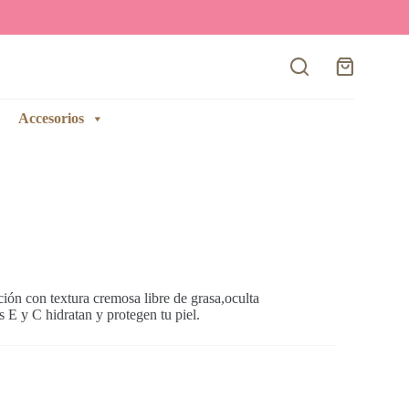
Carro
de
compra
Accesorios
ción con textura cremosa libre de grasa,oculta
s E y C hidratan y protegen tu piel.