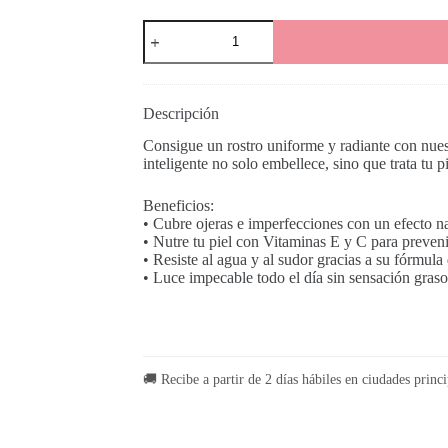
Corrector
En
Barra
cantidad
Descripción
Consigue un rostro uniforme y radiante con nues
inteligente no solo embellece, sino que trata tu p
Beneficios:
• Cubre ojeras e imperfecciones con un efecto na
• Nutre tu piel con Vitaminas E y C para preveni
• Resiste al agua y al sudor gracias a su fórmula
• Luce impecable todo el día sin sensación grasos
🚚 Recibe a partir de 2 días hábiles en ciudades princi