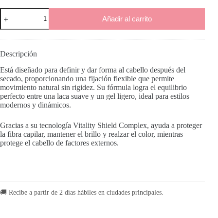
44
Añadir al carrito
Cera
En
Aerosol
cantidad
Descripción
Está diseñado para definir y dar forma al cabello después del
secado, proporcionando una fijación flexible que permite
movimiento natural sin rigidez. Su fórmula logra el equilibrio
perfecto entre una laca suave y un gel ligero, ideal para estilos
modernos y dinámicos.
Gracias a su tecnología Vitality Shield Complex, ayuda a proteger
la fibra capilar, mantener el brillo y realzar el color, mientras
protege el cabello de factores externos.
🚚 Recibe a partir de 2 días hábiles en ciudades principales.